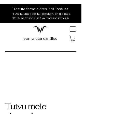
Tasuta tarne alates 75€ ostust
-10% küünaldele, kui ostukorv on üle 50 €
15% allahindlust 3+ toote ostmisel
von wicca candles
Tutvu meie