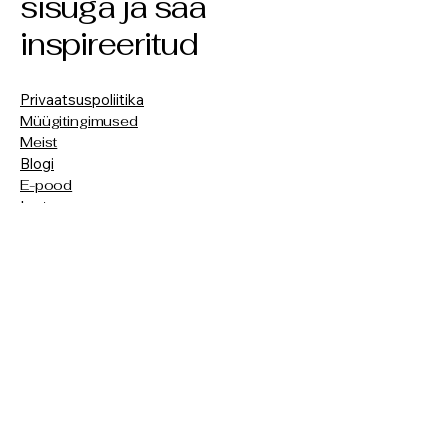
sisuga ja saa
inspireeritud
Privaatsuspoliitika
Müügitingimused
Meist
Blogi
E-pood
Instagram
Arhiivi 12, Kuressaare, Saaremaa, Eesti
tere@vonwicca.ee
372-585-328-26
© 2021 by Von Wicca Candles.