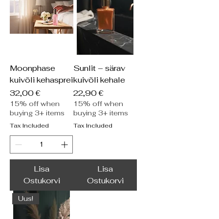
Moonphase
Sunlit – särav
kuivõli kehasprei
kuivõli kehale
Price
Price
32,00 €
22,90 €
15% off when
15% off when
buying 3+ items
buying 3+ items
Tax Included
Tax Included
Lisa
Lisa
Ostukorvi
Ostukorvi
Uus!