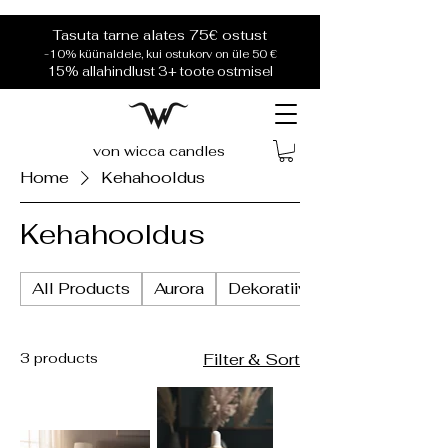
Tasuta tarne alates 75€ ostust
-10% küünaldele, kui ostukorv on üle 50 €
15% allahindlust 3+ toote ostmisel
von wicca candles
Home
Kehahooldus
Kehahooldus
All Products
Aurora
Dekoratiivküünlad
3 products
Filter & Sort