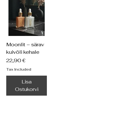
Moonlit – särav
kuivõli kehale
Price
22,90 €
Tax Included
Lisa
Ostukorvi
Tutvu meie
sisuga ja saa