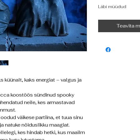
Läbi müüdud
Teavita m
 küünalt, kaks energiat – valgus ja
Wicca koostöös sündinud spooky
pühendatud neile, kes armastavad
ummust.
oodud väikese partiina, et tuua sinu
ja natuke nõiduslikku maagiat.
ellelegi, kes hindab hetki, kus maailm
 oma lugu jutustama.