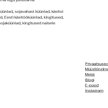
küünlad, sojavahast küünlad, käsitsi
d, Eesti käsitööküünlad, kingitused,
sojaküünlad, kingitused naisele
Privaatsuspol
Müügitingim
Meist
Blogi
E-pood
Instagram