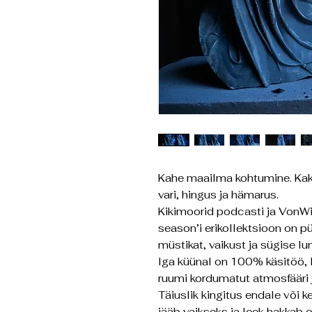
Kahe maailma kohtumine. Kaks
vari, hingus ja hämarus.
Kikimoorid podcasti ja Von
season’i erikollektsioon on 
müstikat, vaikust ja sügise l
Iga küünal on 100% käsitöö, l
ruumi kordumatut atmosfääri 
Täiuslik kingitus endale või k
jääb vaikseks ja leek hakkab