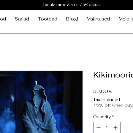
Tasuta tarne alates 75€ ostust
-
od
Sarjad
Töötoad
Blogi
Väärtused
Meie l
Kikimoor
Price
33,00 €
Tax Included
15% off when buyi
Quantity
*