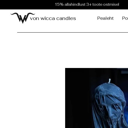
15% allahindlust 3+ toote ostmisel
von wicca candles
Pealeht
Po