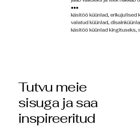
•••
käsitöö küünlad, erikujulised 
valatud küünlad, disainküünla
käsitöö küünlad kingituseks, 
Tutvu meie
sisuga ja saa
inspireeritud