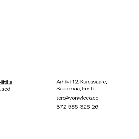
iitika
Arhiivi 12, Kuressaare,
Saaremaa, Eesti
used
tere@vonwicca.ee
372-585-328-26