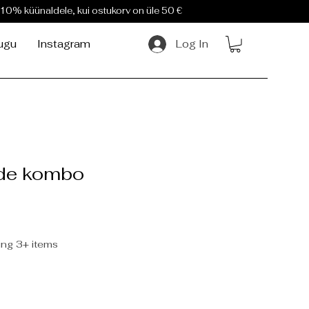
10% küünaldele, kui ostukorv on üle 50 €
ugu
Instagram
Log In
ide kombo
ng 3+ items